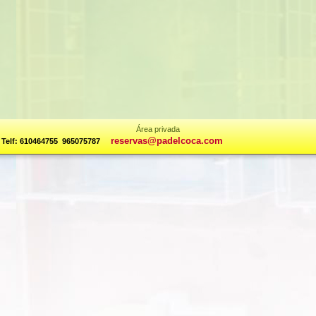
Área privada
reservas@padelcoca.com
Telf: 610464755 ­965075787