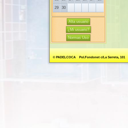
29
30
Alta usuario
¿Mi usuario?
Normas Uso
© PADELCOCA Pol.Fondonet c/La Serreta, 101 