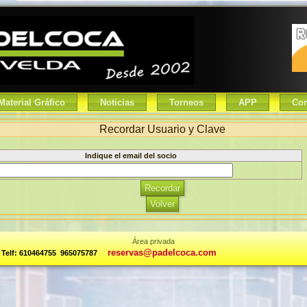
Material Gráfico
Noticias
Torneos
APP
Con
Recordar Usuario y Clave
Indique el email del socio
Volver
Área privada
reservas@padelcoca.com
Telf: 610464755 ­965075787