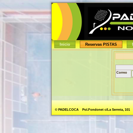
Inicio
Reservas PISTAS
Correo
© PADELCOCA Pol.Fondonet c/La Serreta, 101 