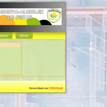
tacto
Móvil
Infornovel
Desarrollado por